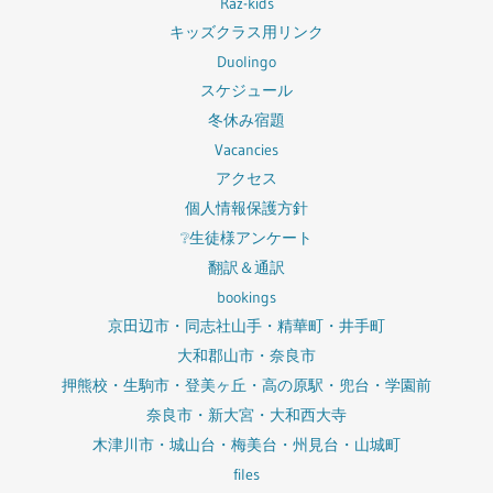
Raz-kids
キッズクラス用リンク
Duolingo
スケジュール
冬休み宿題
Vacancies
アクセス
個人情報保護方針
❔生徒様アンケート
翻訳＆通訳
bookings
京田辺市・同志社山手・精華町・井手町
大和郡山市・奈良市
押熊校・生駒市・登美ヶ丘・高の原駅・兜台・学園前
奈良市・新大宮・大和西大寺
木津川市・城山台・梅美台・州見台・山城町
files