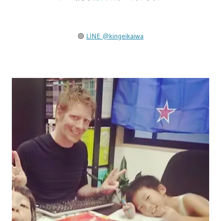
🟢
LINE @kingeikaiwa