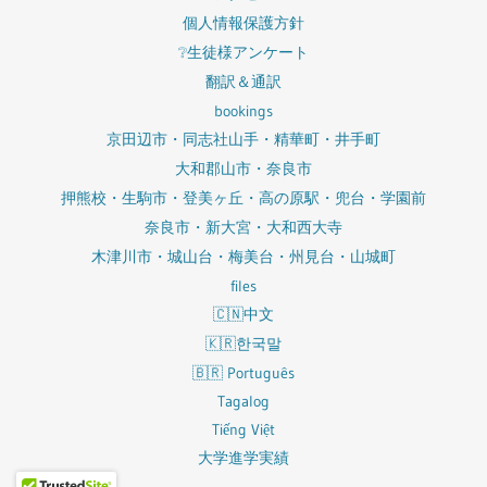
個人情報保護方針
❔生徒様アンケート
翻訳＆通訳
bookings
京田辺市・同志社山手・精華町・井手町
大和郡山市・奈良市
押熊校・生駒市・登美ヶ丘・高の原駅・兜台・学園前
奈良市・新大宮・大和西大寺
木津川市・城山台・梅美台・州見台・山城町
files
🇨🇳中文
🇰🇷한국말
🇧🇷 Português
Tagalog
Tiếng Việt
大学進学実績